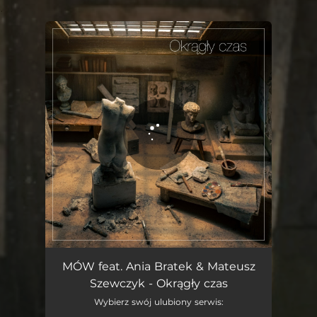
.
You're all set!
Okrągły czas (feat. Ania Bratek & Mateusz Szewczyk)
02:58
MÓW feat. Ania Bratek & Mateusz
Szewczyk - Okrągły czas
Wybierz swój ulubiony serwis: