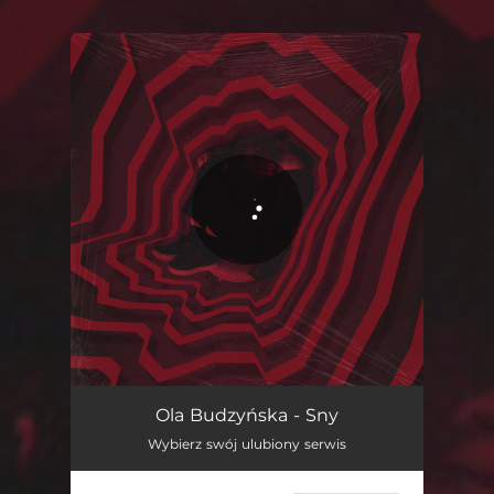
.
You're all set!
Sny
03:42
Ola Budzyńska - Sny
Wybierz swój ulubiony serwis