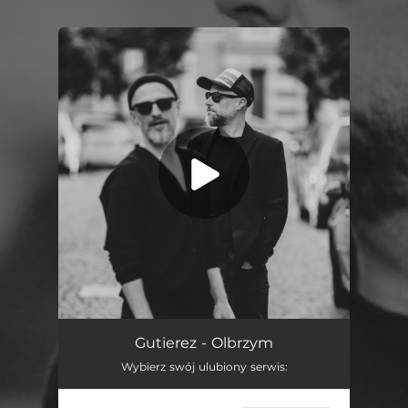
You're all set!
Olbrzym
03:55
Gutierez - Olbrzym
Wybierz swój ulubiony serwis: