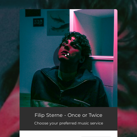
.
You're all set!
Once or Twice
03:15
Filip Sterne - Once or Twice
Choose your preferred music service