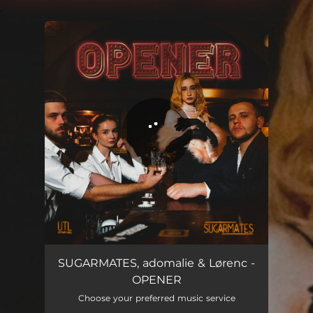
.
You're all set!
OPENER
03:36
SUGARMATES, adomalie & Lørenc -
OPENER
Choose your preferred music service