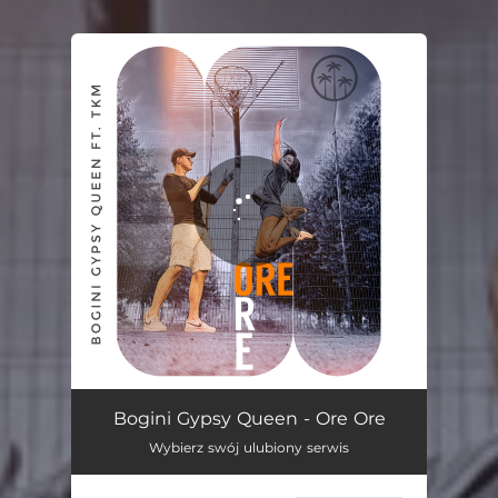
You're all set!
Ore Ore
02:43
Bogini Gypsy Queen - Ore Ore
Wybierz swój ulubiony serwis