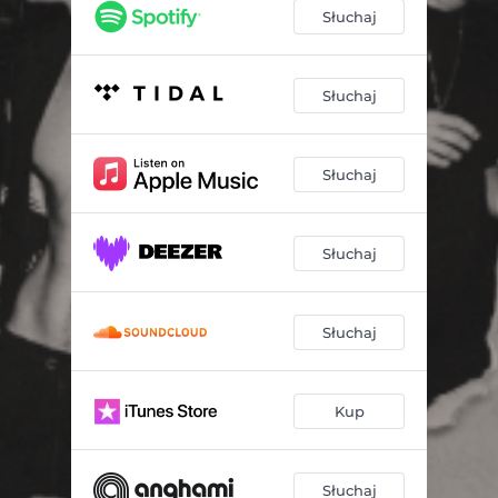
Ściany
04:50
Słuchaj
Bańka
03:55
Dość
04:41
Słuchaj
Róż
03:20
Słuchaj
Oktawy
03:49
Nie Ma Dokąd Iść
03:58
Słuchaj
Pastalament
04:50
Schizofrenia
03:51
Słuchaj
Kup
Słuchaj