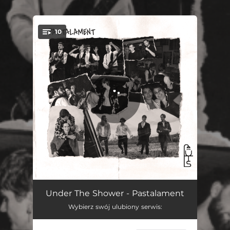
10
You're all set!
Bond
04:48
Under The Shower - Pastalament
Wybierz swój ulubiony serwis:
Uciekam Znowu Nocą
04:08