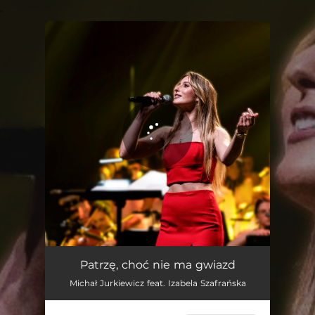
.
You're all set!
Patrzę, choć nie ma gwiazd (feat. Izabela Szafrańska)
04:31
Patrzę, choć nie ma gwiazd
Michał Jurkiewicz feat. Izabela Szafrańska