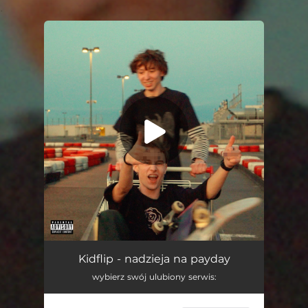
.
You're all set!
Nadzieja Na Payday
02:12
Kidflip - nadzieja na payday
wybierz swój ulubiony serwis: