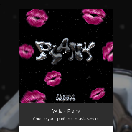
.
You're all set!
Plany
02:42
Wija - Plany
Choose your preferred music service