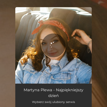
.
You're all set!
Najpiękniejszy dzień
02:21
Martyna Plewa - Najpiękniejszy
dzień
Wybierz swój ulubiony serwis