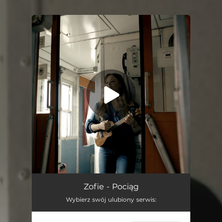
.
You're all set!
Pociąg
02:36
Zofie - Pociąg
Wybierz swój ulubiony serwis: