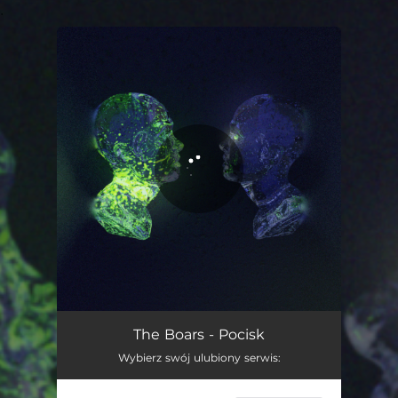
.
You're all set!
Pocisk
04:50
The Boars - Pocisk
Wybierz swój ulubiony serwis: