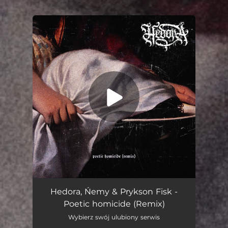
.
You're all set!
Poetic Homicide (Remix)
02:02
Hedora, Ńemy & Prykson Fisk -
Poetic homicide (Remix)
Wybierz swój ulubiony serwis