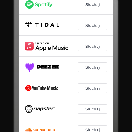
Mieć czy być
03:32
Słuchaj
Wakacje, te dłuższe
05:11
Kochany Miś
04:10
Słuchaj
Wahania
04:59
Słuchaj
Oczy
03:14
Posłuchaj
05:07
Słuchaj
Zapomnij
03:25
Słuchaj
Słuchaj
Słuchaj