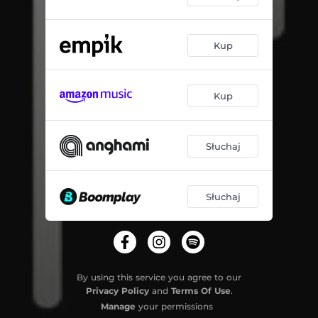
Kup
Kup
Słuchaj
Słuchaj
By using this service you agree to our
Privacy Policy
and
Terms Of Use
.
Manage
your permissions