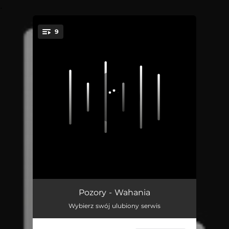
.
9
You're all set!
Posiadanie
05:38
Pozory - Wahania
Wybierz swój ulubiony serwis
Kasa
03:11