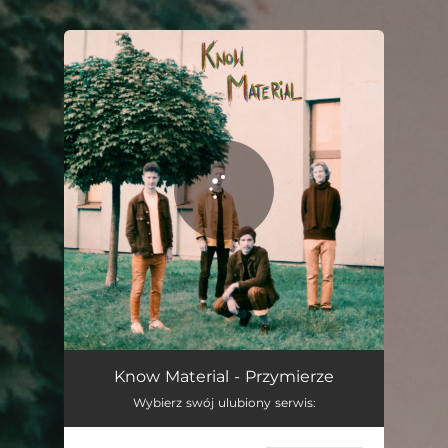
.
You're all set!
Przymierze
06:50
Know Material - Przymierze
Wybierz swój ulubiony serwis: