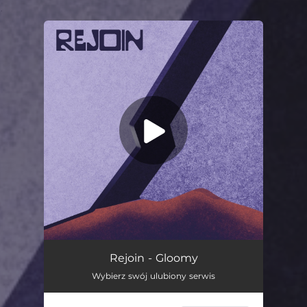
.
You're all set!
Gloomy
06:07
Rejoin - Gloomy
Wybierz swój ulubiony serwis