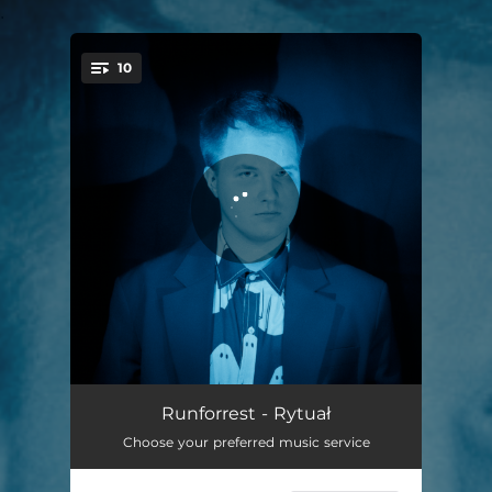
.
10
You're all set!
W ogień
03:47
Runforrest - Rytuał
Choose your preferred music service
Sny mniej słodkie
03:16