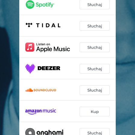
Zjawa
01:34
Słuchaj
Bruce
03:34
Krwawe łzy
03:05
Słuchaj
W sen
01:12
Słuchaj
Zimna woda
03:23
Leda i Łabędź, 2023
03:56
Słuchaj
…i stałem się duchem
03:35
Ogród ziemskich rozkoszy
03:19
Słuchaj
Kup
Słuchaj