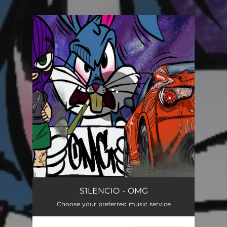
.
You're all set!
OMG
01:49
S1LENCIO - OMG
Choose your preferred music service