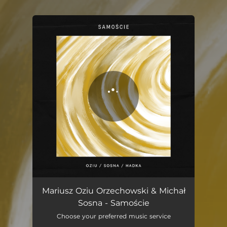
You're all set!
Samoście
04:01
Mariusz Oziu Orzechowski & Michał
Sosna - Samoście
Choose your preferred music service