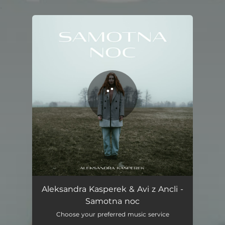
.
You're all set!
Samotna noc
02:48
Aleksandra Kasperek & Avi z Ancli -
Samotna noc
Choose your preferred music service