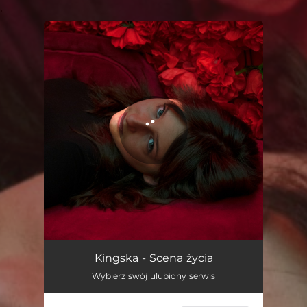
.
You're all set!
Scena życia
03:26
Kingska - Scena życia
Wybierz swój ulubiony serwis