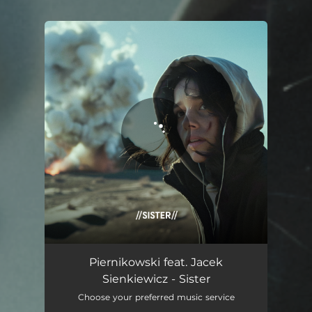
You're all set!
Sister (feat. Jacek Sienkiewicz)
05:51
Piernikowski feat. Jacek
Sienkiewicz - Sister
Choose your preferred music service