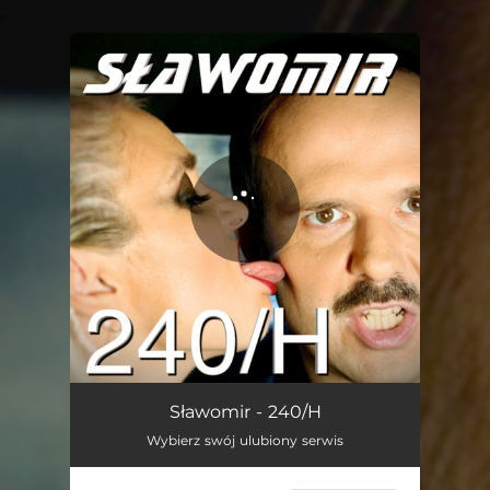
.
You're all set!
240/H
02:51
Sławomir - 240/H
Wybierz swój ulubiony serwis