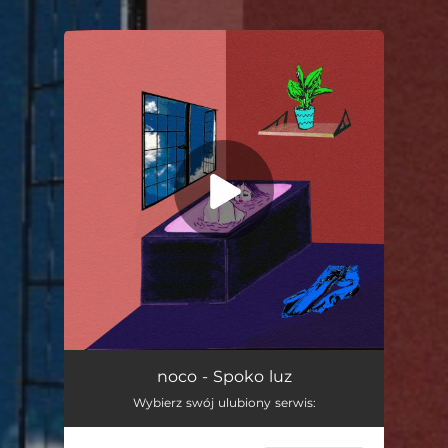
.
You're all set!
Spoko Luz
04:39
noco - Spoko luz
Wybierz swój ulubiony serwis: