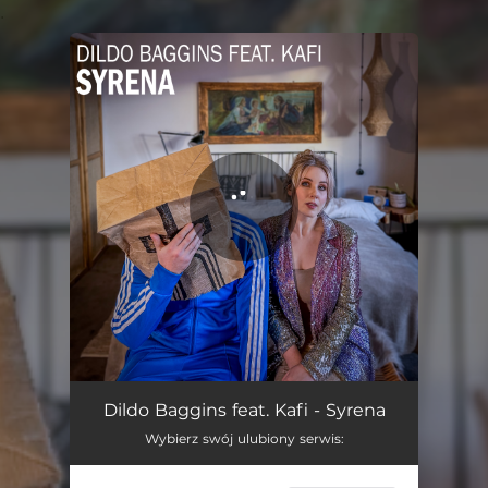
.
You're all set!
Syrena (feat. Kafi)
03:47
Dildo Baggins feat. Kafi - Syrena
Wybierz swój ulubiony serwis: