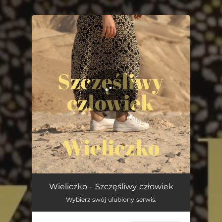
.
You're all set!
Szczęśliwy człowiek
05:03
Wieliczko - Szczęśliwy człowiek
Wybierz swój ulubiony serwis: