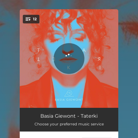
12
You're all set!
Taterki
01:02
Basia Giewont - Taterki
Choose your preferred music service
Halny
02:57