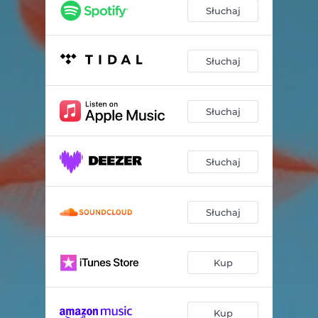
Póde s Tobom
03:34
Słuchaj
Naski Świat
03:13
Księżniczka i Żaba
03:53
Słuchaj
Przytulicie
03:49
Słuchaj
Byłeś Mój
03:38
Janicku
03:21
Słuchaj
Dudki
03:30
Korale
02:59
Słuchaj
Halka
02:58
Bidula
03:33
Kup
Kup