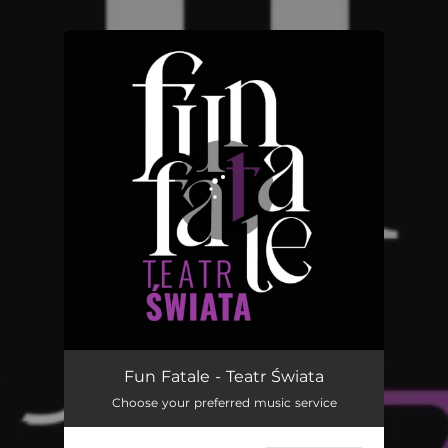
.
You're all set!
Teatr Świata
03:16
Fun Fatale - Teatr Świata
Choose your preferred music service