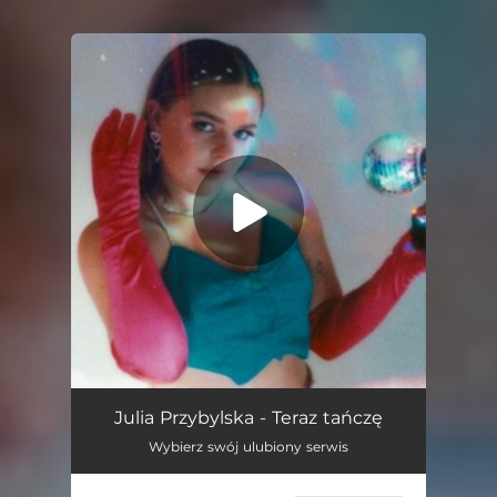
.
You're all set!
Teraz Tańczę
02:54
Julia Przybylska - Teraz tańczę
Wybierz swój ulubiony serwis