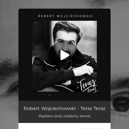
.
You're all set!
Teraz Teraz
03:34
Robert Wojciechowski - Teraz Teraz
Wybierz swój ulubiony serwis