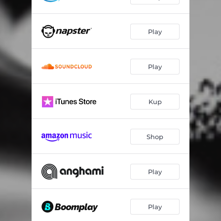
Play
Play
Kup
Shop
Play
Play