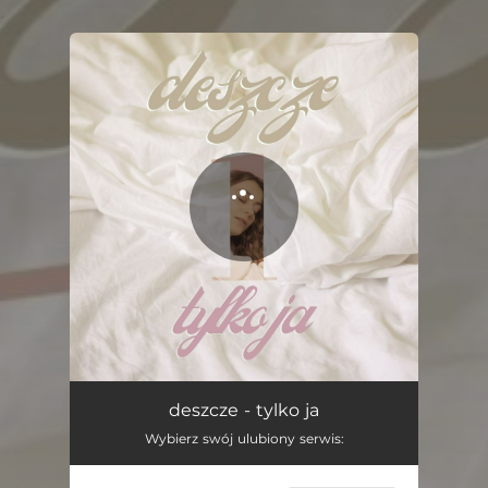
.
You're all set!
tylko ja
03:17
deszcze - tylko ja
Wybierz swój ulubiony serwis: