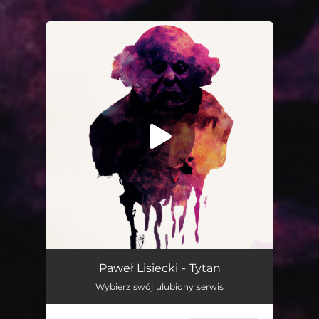
.
You're all set!
Tytan (feat. Zgoda, Rafał Krzywosz & Marcin Urszulak)
06:39
Paweł Lisiecki - Tytan
Wybierz swój ulubiony serwis