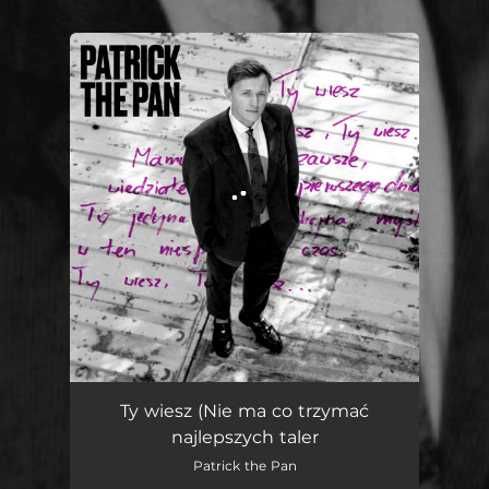
You're all set!
Ty wiesz (Nie ma co trzymać najlepszych talerzy dla gości)
03:50
Ty wiesz (Nie ma co trzymać
najlepszych taler
Patrick the Pan