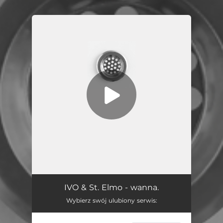
.
You're all set!
Wanna.
00:48
IVO & St. Elmo - wanna.
Wybierz swój ulubiony serwis: