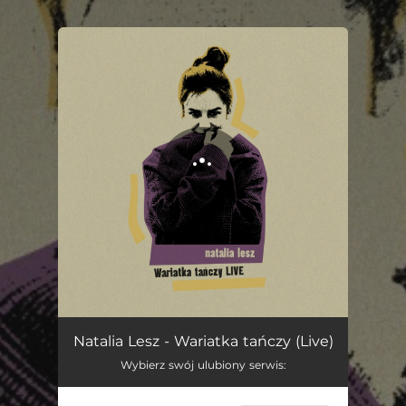
.
You're all set!
Wariatka tańczy (Live)
04:34
Natalia Lesz - Wariatka tańczy (Live)
Wybierz swój ulubiony serwis: