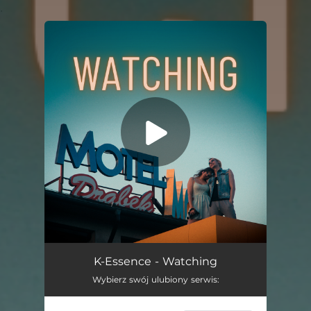
.
You're all set!
Watching
03:30
K-Essence - Watching
Wybierz swój ulubiony serwis: