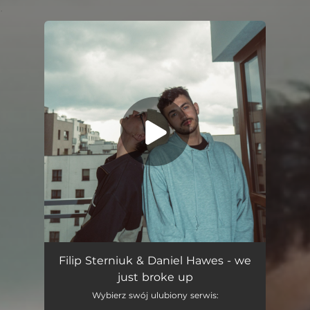
.
You're all set!
We Just Broke Up
03:42
Filip Sterniuk & Daniel Hawes - we
just broke up
Wybierz swój ulubiony serwis: