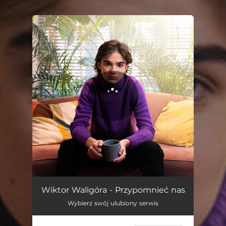
You're all set!
Przypomnieć nas
04:35
Wiktor Waligóra - Przypomnieć nas
Wybierz swój ulubiony serwis