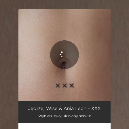
.
You're all set!
XXX
02:56
Jędrzej Wise & Ania Leon - XXX
Wybierz swój ulubiony serwis: