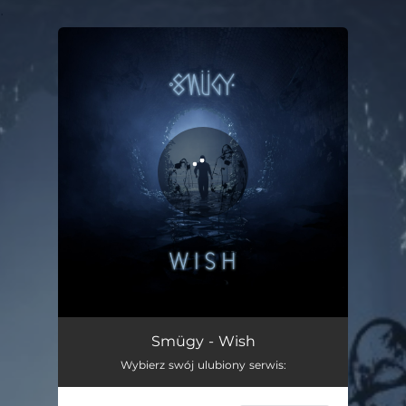
.
You're all set!
Wish
03:45
Smügy - Wish
Wybierz swój ulubiony serwis: