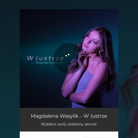
You're all set!
W lustrze
03:35
Magdalena Wasylik - W lustrze
Wybierz swój ulubiony serwis: