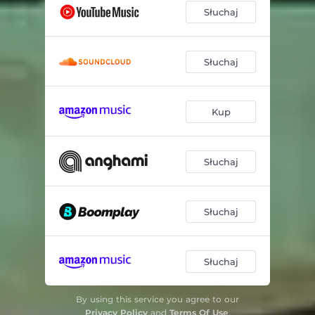
Słuchaj
Słuchaj
Kup
Słuchaj
Słuchaj
Słuchaj
By using this service you agree to our
Privacy Policy
and
Terms Of Use
.