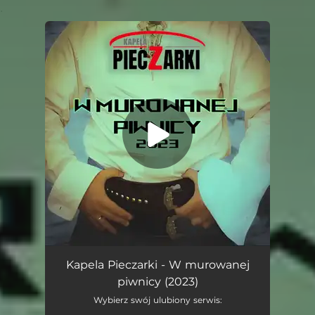
.
You're all set!
W Murowanej Piwnicy (2023)
04:43
Kapela Pieczarki - W murowanej
piwnicy (2023)
Wybierz swój ulubiony serwis: