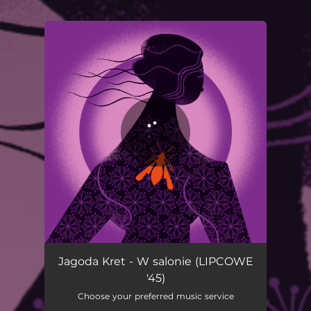
.
You're all set!
W salonie (LIPCOWE '45)
03:40
Jagoda Kret - W salonie (LIPCOWE
'45)
Choose your preferred music service