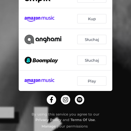
Kup
Słuchaj
Słuchaj
Play
By using this service you agree to our
Privacy Policy
and
Terms Of Use
.
Manage
your permissions