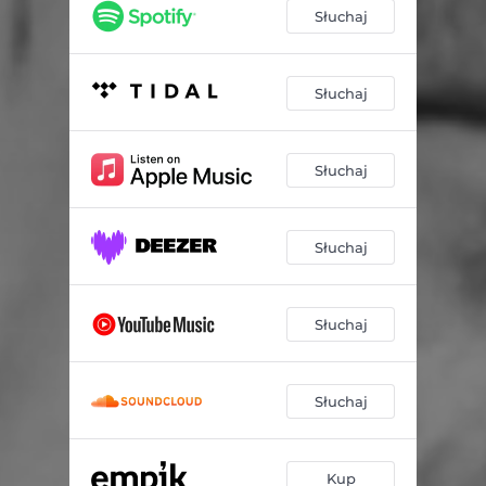
We mnie płomień jest
03:47
Słuchaj
Nigdy nie jest za późno
03:38
Przy Tobie
02:40
Słuchaj
Zakochana
03:37
Słuchaj
Światła
02:48
Dobrze Cię znam
02:51
Słuchaj
Miłość to nie film
03:06
Obiecaj mi
03:01
Słuchaj
Boogie
03:17
Płatki róż
04:03
Słuchaj
Vabank
03:34
Kup