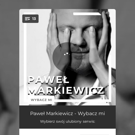
.
13
You're all set!
Walcz o miłość
03:50
Paweł Markiewicz - Wybacz mi
Wybierz swój ulubiony serwis:
Wybacz mi
02:55