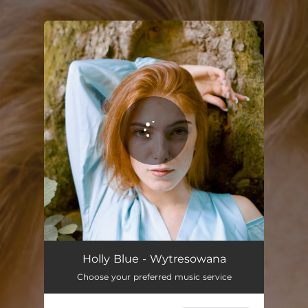
.
You're all set!
Wytresowana
04:05
Holly Blue - Wytresowana
Choose your preferred music service