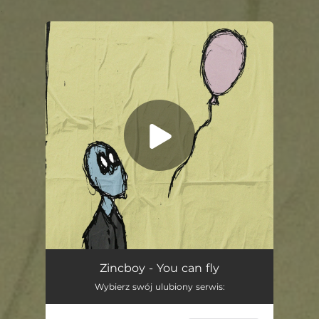
.
You're all set!
You Can Fly
02:50
Zincboy - You can fly
Wybierz swój ulubiony serwis: