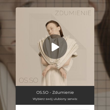
.
You're all set!
Zdumienie
05:04
OS.SO - Zdumienie
Wybierz swój ulubiony serwis: