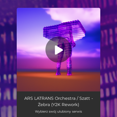
You're all set!
Żebra (feat. Runforrest & Odet) [Y2K Rework]
03:47
ARS LATRANS Orchestra / Szatt -
Żebra (Y2K Rework)
Wybierz swój ulubiony serwis